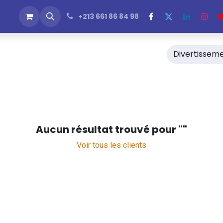
 Produits
Rejoignez-nous
Emplois
News & Blogs
+213 661 86 84 98
Divertissem
Aucun résultat trouvé pour "
"
Voir tous les clients