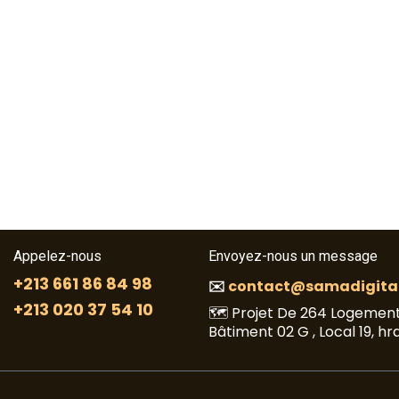
Appelez-nous
Envoyez-nous un message
+213 661 86 84 98
✉️
contact@samadigital
+213 020 37 54 10
🗺️ Projet De 264 Logement
Bâtiment 02 G , Local 19, hr