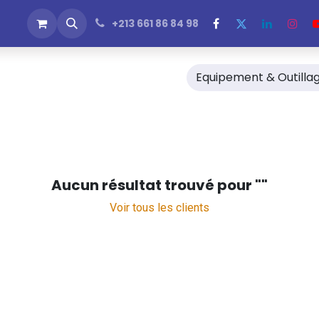
 Produits
Rejoignez-nous
Emplois
News & Blogs
+213 661 86 84 98
Equipement & Outilla
Aucun résultat trouvé pour "
"
Voir tous les clients