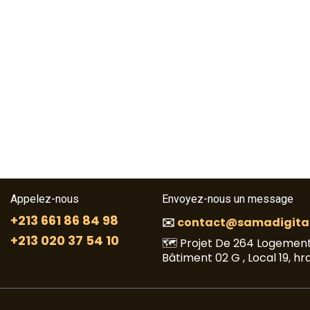
Appelez-nous
Envoyez-nous un message
+213 661 86 84 98
✉️
contact@samadigital
+213 020 37 54 10
🗺️ Projet De 264 Logement
Bâtiment 02 G , Local 19, hr